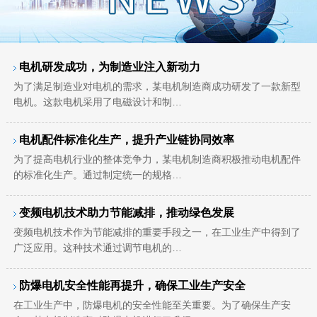
电机研发成功，为制造业注入新动力
为了满足制造业对电机的需求，某电机制造商成功研发了一款新型
电机。这款电机采用了电磁设计和制…
电机配件标准化生产，提升产业链协同效率
为了提高电机行业的整体竞争力，某电机制造商积极推动电机配件
的标准化生产。通过制定统一的规格…
变频电机技术助力节能减排，推动绿色发展
变频电机技术作为节能减排的重要手段之一，在工业生产中得到了
广泛应用。这种技术通过调节电机的…
防爆电机安全性能再提升，确保工业生产安全
在工业生产中，防爆电机的安全性能至关重要。为了确保生产安